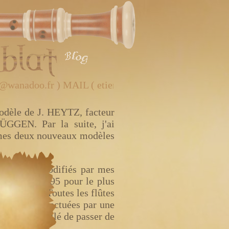
adoo.fr ) MAIL ( etienne.holmblat@wanadoo.fr ) MAIL
modèle de J. HEYTZ, facteur
ÜGGEN. Par la suite, j'ai
ur mes deux nouveaux modèles
MORGAN et modifiés par mes
cien et en 1995 pour le plus
à une main. Toutes les flûtes
ifications effectuées par une
il est conseillé de passer de
c en cèdre.